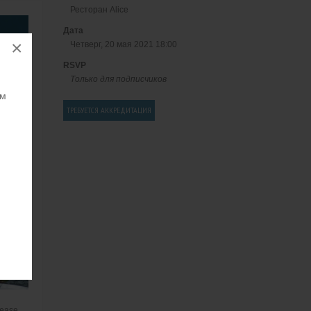
Ресторан Alice
Дата
×
Четверг, 20 мая 2021 18:00
RSVP
Только для подписчиков
ям
ТРЕБУЕТСЯ АККРЕДИТАЦИЯ
lease