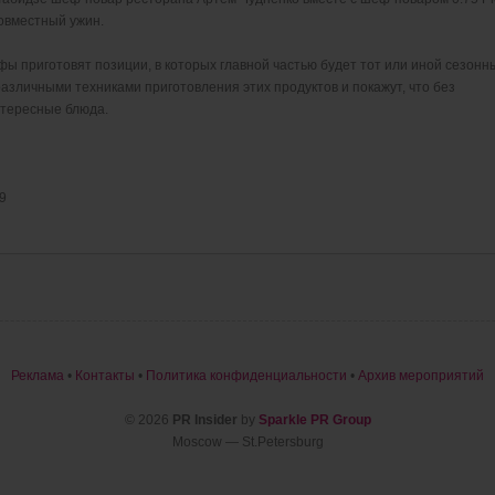
овместный ужин.
ы приготовят позиции, в которых главной частью будет тот или иной сезонн
различными техниками приготовления этих продуктов и покажут, что без
нтересные блюда.
9
Реклама
•
Контакты
•
Политика конфиденциальности
•
Архив мероприятий
© 2026
PR Insider
by
Sparkle PR Group
Moscow — St.Petersburg