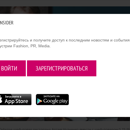
INSIDER
егистрируйтесь и получите доступ к последним новостям и событи
устрии Fashion, PR, Media.
ВОЙТИ
ЗАРЕГИСТРИРОВАТЬСЯ
ы Табидзе шеф-повар ресторана Артем Чудненко вместе с шеф-поваром 0.75 P