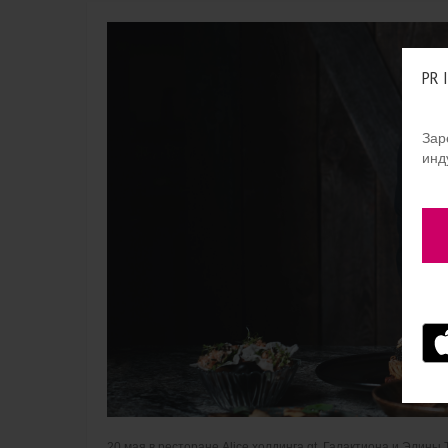
PR 
Зар
инд
20 мая в ресторане Alice холдинга gt. Галактиона и Элин