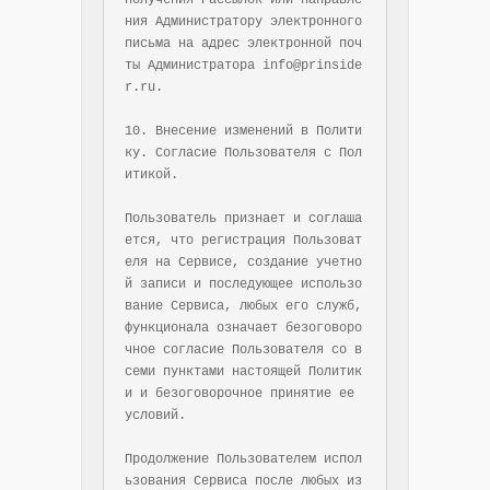
получения Рассылок или направле
ния Администратору электронного 
письма на адрес электронной поч
ты Администратора info@prinside
r.ru.

10. Внесение изменений в Полити
ку. Согласие Пользователя с Пол
итикой.

Пользователь признает и соглаша
ется, что регистрация Пользоват
еля на Сервисе, создание учетно
й записи и последующее использо
вание Сервиса, любых его служб, 
функционала означает безоговоро
чное согласие Пользователя со в
семи пунктами настоящей Политик
и и безоговорочное принятие ее 
условий.

Продолжение Пользователем испол
ьзования Сервиса после любых из