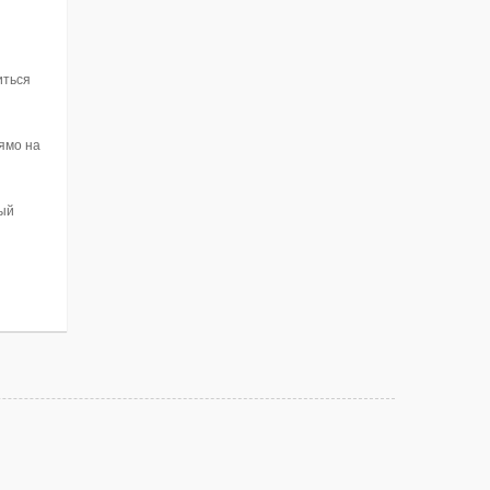
иться
рямо на
ный