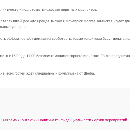
дник вместе и подготовил множество приятных сюрпризов:
отелях швейцарского бренда, включая Mövenpick Москва Таганская, будет дл
оладные угощения.
увидеть эффектное шоу домашних сорбетов, которые кондитеры будут делать п
ми, а с 16:00 до 17:00 бокалом комплиментарного игристого. Также празднич
ране, всех гостей ждет специальный комплимент от Шефа.
Реклама
•
Контакты
•
Политика конфиденциальности
•
Архив мероприятий