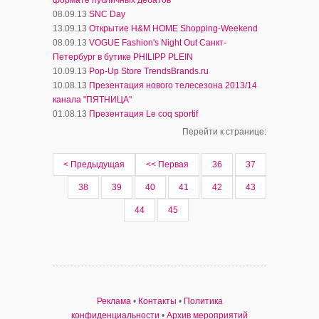
формате публичных дебатов
08.09.13
SNC Day
13.09.13
Открытие H&M HOME Shopping-Weekend
08.09.13
VOGUE Fashion's Night Out Санкт-
Петербург в бутике PHILIPP PLEIN
10.09.13
Pop-Up Store TrendsBrands.ru
10.08.13
Презентация нового телесезона 2013/14
канала "ПЯТНИЦА"
01.08.13
Презентация Le coq sportif
Перейти к странице:
< Предыдущая
<< Первая
36
37
38
39
40
41
42
43
44
45
Реклама
•
Контакты
•
Политика
конфиденциальности
•
Архив мероприятий