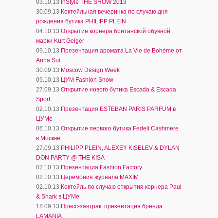
03.10.13
InStyle THE SHOW 2013
30.09.13
Коктейльная вечеринка по случаю дня
рождения бутика PHILIPP PLEIN
04.10.13
Открытие корнера британской обувной
марки Kurt Geiger
09.10.13
Презентация аромата La Vie de Bohème от
Anna Sui
30.09.13
Moscow Design Week
09.10.13
ЦУМ Fashion Show
27.09.13
Открытие нового бутика Escada & Escada
Sport
02.10.13
Презентация ESTEBAN PARIS PARFUM в
ЦУМе
06.10.13
Открытие первого бутика Fedeli Cashmere
в Москве
27.09.13
PHILIPP PLEIN, ALEXEY KISELEV & DYLAN
DON PARTY @ THE KISA
07.10.13
Презентация Fashion Factory
02.10.13
Церемония журнала MAXIM
02.10.13
Коктейль по случаю открытия корнера Paul
& Shark в ЦУМе
18.09.13
Пресс-завтрак: презентация бренда
LAMANIA