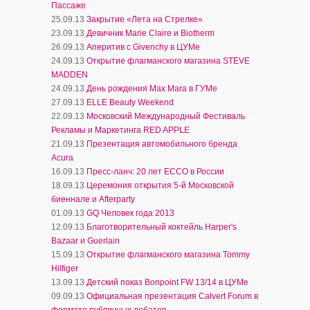
Пассаже
25.09.13
Закрытие «Лета на Стрелке»
23.09.13
Девичник Marie Claire и Biotherm
26.09.13
Аперитив с Givenchy в ЦУМе
24.09.13
Открытие флагманского магазина STEVE
MADDEN
24.09.13
День рождения Max Mara в ГУМе
27.09.13
ELLE Beauty Weekend
22.09.13
Московский Международный Фестиваль
Рекламы и Маркетинга RED APPLE
21.09.13
Презентация автомобильного бренда
Acura
16.09.13
Пресс-ланч: 20 лет ECCO в России
18.09.13
Церемония открытия 5-й Московской
биеннале и Afterparty
01.09.13
GQ Человек года 2013
12.09.13
Благотворительный коктейль Harper's
Bazaar и Guerlain
15.09.13
Открытие флагманского магазина Tommy
Hilfiger
13.09.13
Детский показ Bonpoint FW 13/14 в ЦУМе
09.09.13
Официальная презентация Calvert Forum в