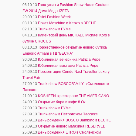
06.10.13
Гала-ужин и Fashion Show Haute Couture
FW 2014 Дома Моды IZETA
29.09.13
Estet Fashion Week
03.10.13
Показ Moschino и Kenzo в ВЕСНЕ
02.10.13
Trunk-show в ГУМе
04.10.13
Клиентский день MICHAEL Michael Kors в
бутике CROCUS
03.10.13
Торжественное открытие нового бутика
Emporio Armani в ТД "ВЕСНА"
30.09.13
Юбилейная вечеринка Patrizia Pepe
24.09.13
Юбилейная выставка Patrizia Pepe
24.09.13
Презентация Conde Nast Traveller Luxury
Travel Fair
27.09.13
Trunk-show BOSCOFAMILY в Смоленском
Пассаже
21.09.13
KOSHEEN в ресторане THE AMERICANO
24.09.13
Открытие бара и кафе 8 Oz
27.09.13
Trunk-show в ГУМе
27.09.13
Trunk-show в Петровском Пассаже
25.09.13
День рождения BOSCO Bambino в ВЕСНЕ
23.09.13
Открытие нового магазина RESERVED
25.09.13
День рождения ETRO в Смоленском